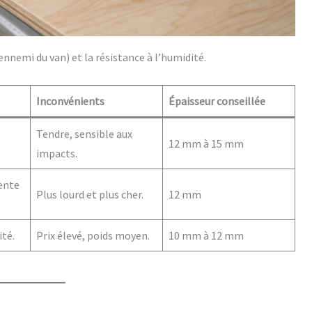
’ennemi du van) et la résistance à l’humidité.
Inconvénients
Épaisseur conseillée
Tendre, sensible aux
12 mm à 15 mm
impacts.
lente
Plus lourd et plus cher.
12 mm
ité.
Prix élevé, poids moyen.
10 mm à 12 mm