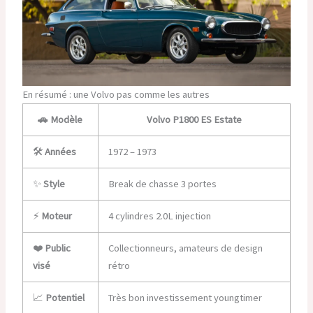
En résumé : une Volvo pas comme les autres
🚗
Modèle
Volvo P1800 ES Estate
🛠️
Années
1972 – 1973
✨
Style
Break de chasse 3 portes
⚡
Moteur
4 cylindres 2.0L injection
❤️
Public
Collectionneurs, amateurs de design
visé
rétro
📈
Potentiel
Très bon investissement youngtimer