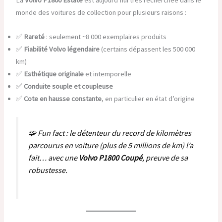
La
Volvo P1800 Estate
est aujourd’hui très recherchée dans le
monde des voitures de collection pour plusieurs raisons :
✅
Rareté
: seulement ~8 000 exemplaires produits
✅
Fiabilité Volvo légendaire
(certains dépassent les 500 000
km)
✅
Esthétique originale
et intemporelle
✅
Conduite souple et coupleuse
✅
Cote en hausse constante
, en particulier en état d’origine
🧩 Fun fact : le détenteur du record de kilomètres
parcourus en voiture (plus de 5 millions de km) l’a
fait… avec une
Volvo P1800 Coupé
, preuve de sa
robustesse.