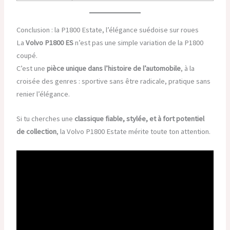
Conclusion : la P1800 Estate, l’élégance suédoise sur roues
La
Volvo P1800 ES
n’est pas une simple variation de la P1800
coupé.
C’est une
pièce unique dans l’histoire de l’automobile
, à la
croisée des genres : sportive sans être radicale, pratique sans
renier l’élégance.
Si tu cherches une
classique fiable, stylée, et à fort potentiel
de collection
, la Volvo P1800 Estate mérite toute ton attention.