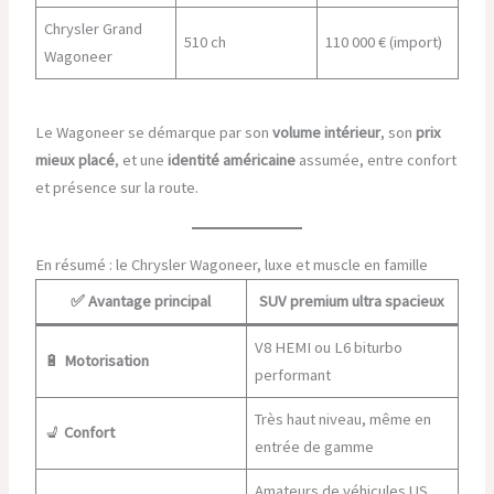
Chrysler Grand
510 ch
110 000 € (import)
Wagoneer
Le Wagoneer se démarque par son
volume intérieur
, son
prix
mieux placé
, et une
identité américaine
assumée, entre confort
et présence sur la route.
En résumé : le Chrysler Wagoneer, luxe et muscle en famille
✅
Avantage principal
SUV premium ultra spacieux
V8 HEMI ou L6 biturbo
🔋
Motorisation
performant
Très haut niveau, même en
💺
Confort
entrée de gamme
Amateurs de véhicules US,