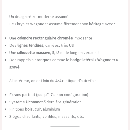
Un design rétro-moderne assumé
Le Chrysler Wagoneer assume fièrement son héritage avec :
Une
calandre rectangulaire chromée
imposante
Des
lignes tendues
, carrées, très US
Une
silhouette massive
, 5,45 m de long en version L
Des rappels historiques comme le
badge latéral « Wagoneer »
gravé
À l’intérieur, on est loin du 4×4 rustique d’autrefois :
Écrans partout (jusqu’à 7 selon configuration)
Système
Uconnect 5
dernière génération
Finitions
bois, cuir, aluminium
Sièges chauffants, ventilés, massants, etc.