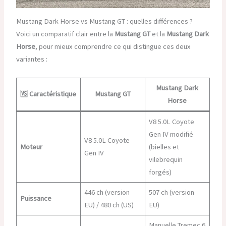
Mustang Dark Horse vs Mustang GT : quelles différences ?
Voici un comparatif clair entre la
Mustang GT
et la
Mustang Dark
Horse
, pour mieux comprendre ce qui distingue ces deux
variantes :
Mustang Dark
🆚 Caractéristique
Mustang GT
Horse
V8 5.0L Coyote
Gen IV modifié
V8 5.0L Coyote
Moteur
(bielles et
Gen IV
vilebrequin
forgés)
446 ch (version
507 ch (version
Puissance
EU) / 480 ch (US)
EU)
Manuelle Tremec 6