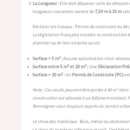
La Longueur :
Elle doit dépasser celle du véhicul
longueurs courantes varient de
7,50 m à 10 m
selo
Déclarer ses travaux : Permis de construire ou déc
La législation française encadre la construction d
plancher ou de leur emprise au sol.
Surface < 5 m² :
Aucune autorisation n’est nécessa
Surface entre 5 m² et 20 m² :
Une
Déclaration Pré
Surface > 20 m² :
Un
Permis de Construire (PC)
est
Note : Ces seuils peuvent être portés à 40 m² dans
construction est adossée à un bâtiment existant. P
Renseignez-vous toujours auprès du service urb
Le choix des matériaux : Bois, métal ou aluminium
Le choix du matériau influence le coût, l’esthétique