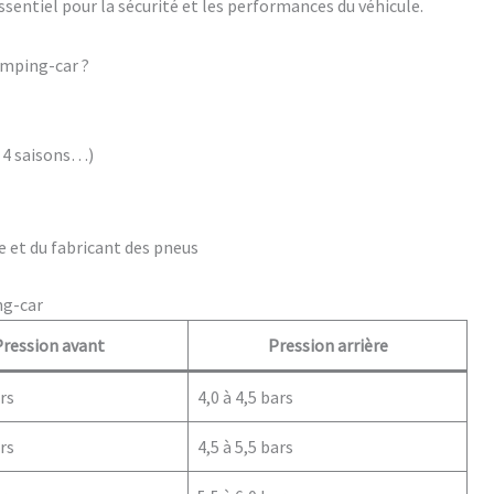
ssentiel pour la sécurité et les performances du véhicule.
amping-car ?
, 4 saisons…)
 et du fabricant des pneus
ng-car
Pression avant
Pression arrière
ars
4,0 à 4,5 bars
ars
4,5 à 5,5 bars