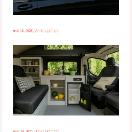
Aération fourgon sans percer
mai 18, 2025
/
Aménagement
Le guide ultime du mini frigo pour van aménagé
mai 30, 2025
/
Aménagement