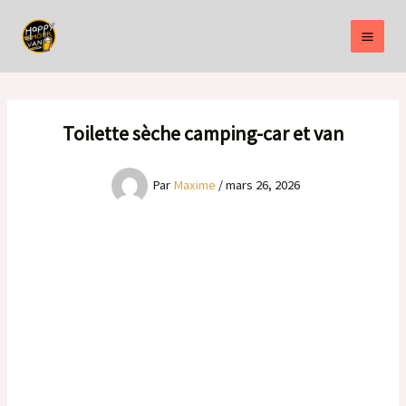
Aller
au
contenu
Toilette sèche camping-car et van
Par
Maxime
/
mars 26, 2026