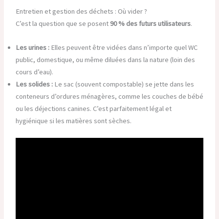
Entretien et gestion des déchets : Où vider ?
C’est la question que se posent
90 % des futurs utilisateurs
.
Les urines :
Elles peuvent être vidées dans n’importe quel WC
public, domestique, ou même diluées dans la nature (loin des
cours d’eau).
Les solides :
Le sac (souvent compostable) se jette dans les
conteneurs d’ordures ménagères, comme les couches de bébé
ou les déjections canines. C’est parfaitement légal et
hygiénique si les matières sont sèches.