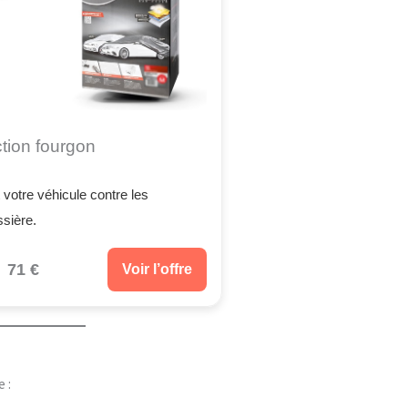
tion fourgon
votre véhicule contre les
ssière.
71 €
Voir l’offre
 :