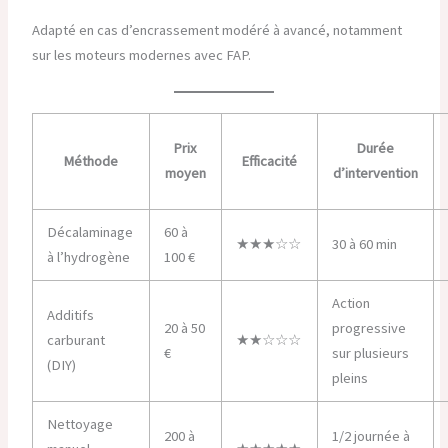
Adapté en cas d’encrassement modéré à avancé, notamment
sur les moteurs modernes avec FAP.
Prix
Durée
Méthode
Efficacité
moyen
d’intervention
Décalaminage
60 à
★★★☆☆
30 à 60 min
à l’hydrogène
100 €
Action
Additifs
20 à 50
progressive
carburant
★★☆☆☆
€
sur plusieurs
(DIY)
pleins
Nettoyage
200 à
1/2 journée à