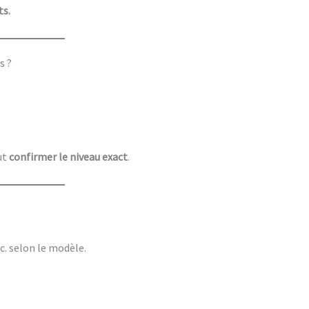
ts.
s ?
ut
confirmer le niveau exact
.
c. selon le modèle.