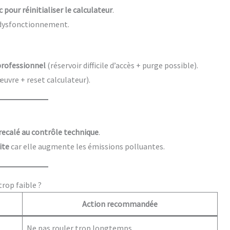
 pour réinitialiser le calculateur
.
e dysfonctionnement.
professionnel
(réservoir difficile d’accès + purge possible).
uvre + reset calculateur).
recalé au contrôle technique
.
ite
car elle augmente les émissions polluantes.
trop faible ?
Action recommandée
Ne pas rouler trop longtemps