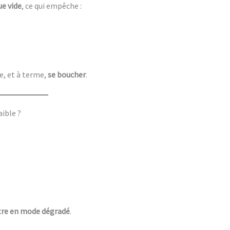
ue vide
, ce qui empêche :
te, et à terme,
se boucher
.
aible ?
tre en mode dégradé
.