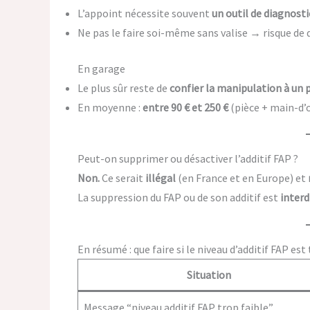
L’appoint nécessite souvent
un outil de diagnostic
Ne pas le faire soi-même sans valise → risque d
En garage
Le plus sûr reste de
confier la manipulation à un 
En moyenne :
entre 90 € et 250 €
(pièce + main-d’œ
Peut-on supprimer ou désactiver l’additif FAP ?
Non.
Ce serait
illégal
(en France et en Europe) et
La suppression du FAP ou de son additif est
interd
En résumé : que faire si le niveau d’additif FAP est 
Situation
Message “niveau additif FAP trop faible”