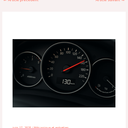
Publications similaires
Régime moteur à 130 km/h : comment rouler
plus malin, plus économique et plus propre
juin 17, 2025
/
Mécanique et entretien