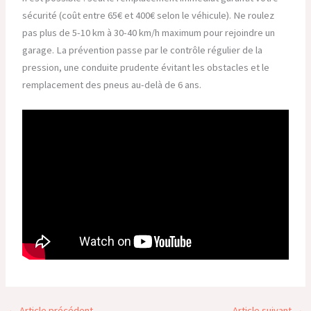
sécurité (coût entre 65€ et 400€ selon le véhicule). Ne roulez
pas plus de 5-10 km à 30-40 km/h maximum pour rejoindre un
garage. La prévention passe par le contrôle régulier de la
pression, une conduite prudente évitant les obstacles et le
remplacement des pneus au-delà de 6 ans.
←
Article précédent
Article suivant
→