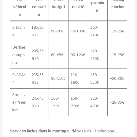
premiu
véhicul
courant
budget
qualité
e inclus
m
e
e
Citadin
185/65
100-
50-70€
70-100€
+15-25€
e
R15
140€
Berline
205/55
120-
compa
60-85€
85-120€
+15-25€
R16
180€
cte
SUV/4×
235/55
110-
160-
80-110€
+20-30€
4
R17
160€
250€
Sportiv
245/45
100-
150-
220-
e/Prem
+25-35€
R18
150€
220€
400€
ium
Services inclus dans le montage
: dépose de l’ancien pneu,