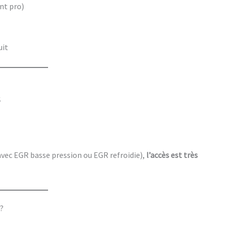
nt pro)
uit
S
ec EGR basse pression ou EGR refroidie),
l’accès est très
?