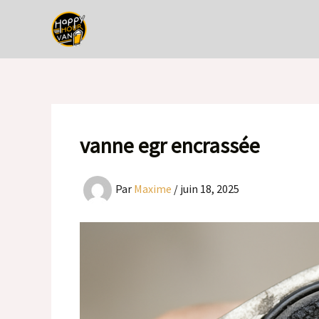
Aller
au
contenu
vanne egr encrassée
Par
Maxime
/
juin 18, 2025