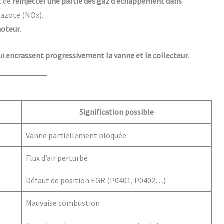
 de
réinjecter une partie des gaz d’échappement dans
d’azote (NOx).
moteur
.
ui
encrassent progressivement la vanne et le collecteur
.
Signification possible
Vanne partiellement bloquée
Flux d’air perturbé
Défaut de position EGR (P0401, P0402…)
Mauvaise combustion