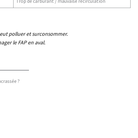
Trop de carburant / mauvaise recirculation
eut polluer et surconsommer.
er le FAP en aval.
ncrassée ?